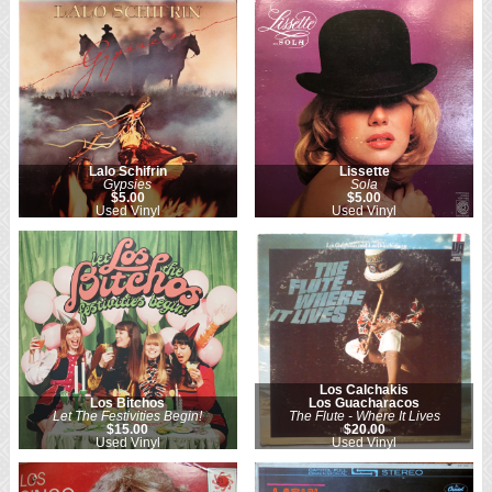
Lalo Schifrin
Lissette
Gypsies
Sola
$5.00
$5.00
Used Vinyl
Used Vinyl
Los Calchakis
Los Bitchos
Los Guacharacos
Let The Festivities Begin!
The Flute - Where It Lives
$15.00
$20.00
Used Vinyl
Used Vinyl