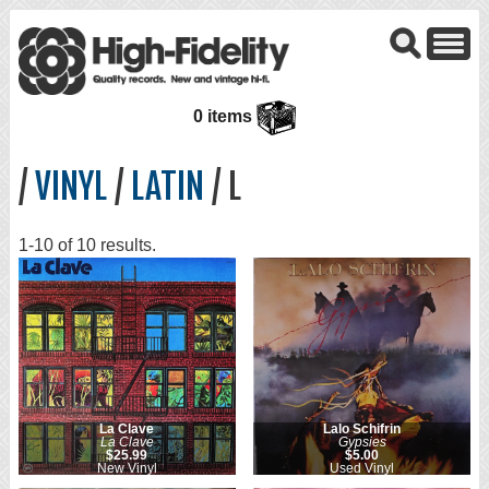
0 items
/
VINYL
/
LATIN
/ L
1-10 of 10 results.
La Clave
Lalo Schifrin
La Clave
Gypsies
$25.99
$5.00
New Vinyl
Used Vinyl