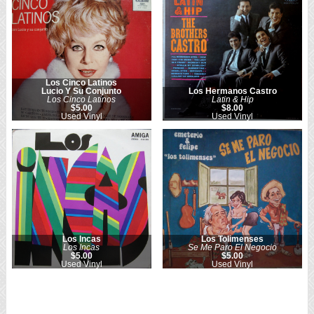
Los Cinco Latinos
Lucio Y Su Conjunto
Los Hermanos Castro
Los Cinco Latinos
Latin & Hip
$5.00
$8.00
Used Vinyl
Used Vinyl
Los Incas
Los Tolimenses
Los Incas
Se Me Paro El Negocio
$5.00
$5.00
Used Vinyl
Used Vinyl